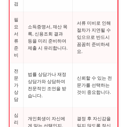
검
필
서류 미비로 인해
요
소득증명서, 재산 목
절차가 지연될 수
서
록, 신용조회 결과
있으므로 반드시
류
등을 미리 준비하여
꼼꼼히 준비하세
준
제출 시 유리합니다.
요.
비
전
법률 상담가나 재정
문
신뢰할 수 있는 전
상담가와 상담하여
가
문가를 선택하는
전문적인 조언을 받
상
것이 중요합니다.
습니다.
담
심
개인회생이 자신에
결정 후 자신감을
리
게 맞는 선택인지,
잃지 않도록 정신