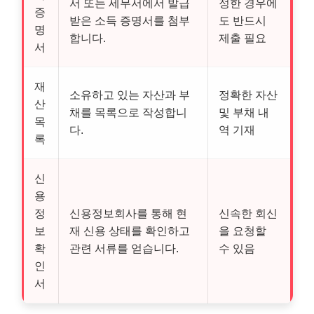
서 또는 세무서에서 발급
정한 경우에
증
받은 소득 증명서를 첨부
도 반드시
명
합니다.
제출 필요
서
재
소유하고 있는 자산과 부
정확한 자산
산
채를 목록으로 작성합니
및 부채 내
목
다.
역 기재
록
신
용
정
신용정보회사를 통해 현
신속한 회신
보
재 신용 상태를 확인하고
을 요청할
확
관련 서류를 얻습니다.
수 있음
인
서