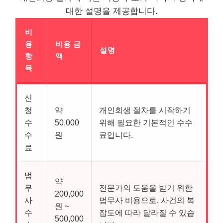
대한 설명을 제공합니다.
비
용
비용 금
설명
항
액
목
신
청
약
개인회생 절차를 시작하기
수
50,000
위해 필요한 기본적인 수수
수
원
료입니다.
료
법
약
무
전문가의 도움을 받기 위한
200,000
사
법무사 비용으로, 사건의 복
원 ~
수
잡도에 따라 달라질 수 있습
500,000