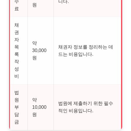
수
니다.
원
료
채
권
자
약
목
채권자 정보를 정리하는 데
30,000
록
드는 비용입니다.
원
작
성
비
법
원
약
법원에 제출하기 위한 필수
부
10,000
적인 비용입니다.
담
원
금