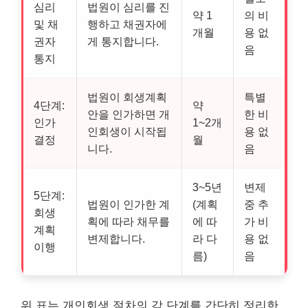
심리
법원이 심리를 진
약 1
의 비
및 채
행하고 채권자에
개월
용 없
권자
게 통지합니다.
음
통지
법원이 회생계획
특별
4단계:
약
안을 인가하면 개
한 비
인가
1~2개
인회생이 시작됩
용 없
결정
월
니다.
음
3~5년
변제
5단계:
법원이 인가한 계
(계획
중 추
회생
획에 따라 채무를
에 따
가 비
계획
변제합니다.
라 다
용 없
이행
름)
음
위 표는 개인회생 절차의 각 단계를 간단히 정리한