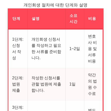
개인회생 절차에 대한 단계와 설명
소요
단계
설명
비용
시간
변호
1단계:
개인회생 신청서
사 비
신청
를 작성하고 필요
1~2일
용 및
서 작
한 서류를 준비합
서류
성
니다.
비용
약간
2단계:
작성한 신청서를
의 법
법원
관할 법원에 제출
1일
원 수
제출
합니다.
수료
3단계:
별도