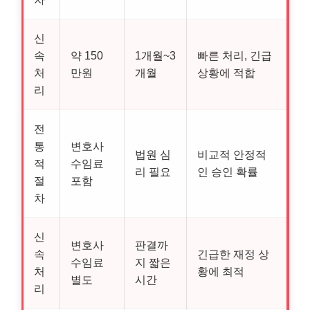
신
속
약 150
1개월~3
빠른 처리, 긴급
처
만원
개월
상황에 적합
리
전
통
변호사
법원 심
비교적 안정적
적
수임료
리 필요
인 승인 확률
절
포함
차
신
변호사
판결까
속
긴급한 재정 상
수임료
지 짧은
처
황에 최적
별도
시간
리