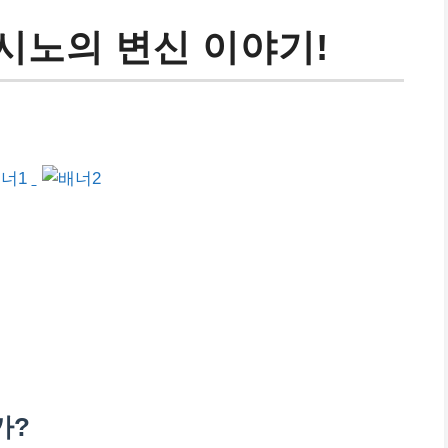
시노의 변신 이야기!
가?