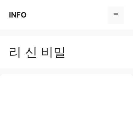
Skip
to
INFO
Menu
content
리 신 비밀