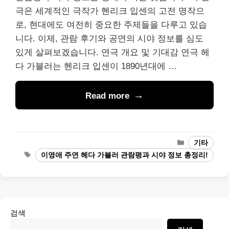
극은 세계적인 극작가 헨리크 입센의 고전 명작으
로, 현대에도 여전히 중요한 주제들을 다루고 있습
니다. 이제, 관람 후기와 공연의 시야 정보를 심도
있게 살펴보겠습니다. 연극 개요 및 기대감 연극 헤
다 가블러는 헨리크 입센이 1890년대에 …
Read more
Categories
기타
Tags
이영애 주연 헤다 가블러 관람평과 시야 정보 총정리!
검색