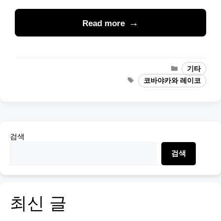
Read more
Categories
기타
Tags
코바야카와 레이코
검색
검색
최신 글